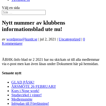
Välj en sida
Nytt nummer av klubbens
informationsblad ute nu!
av
wordpress@kustit.se
|
jul 2, 2021
|
Uncategorized
|
0
Kommentarer
ÅBHK-Info blad nr 2 2021 har nu skickats ut till alla medlemmar
via e-post men kan även läsas under Dokument här på hemsidan.
Senaste nytt
GLAD PÅSK!
ÅRSMÖTE 26 FEBRUARI!
Kurs i Nose work!
Studiecirkel i vinter!
Medlemsmöte
Inbjudan till Föreläsning!