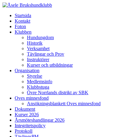
Startsida
Kontakt
Foton
Klubben
Hundungdom
Historik
Verksamhet
Tävlingar och Prov
Instruktörer
Kurser och utbildningar
Organisation
Styrelse
Medlemsinfo
Klubbstuga
Övre Norrlands distrikt av SBK
Oves minnesfond
Ansökningsblankett Oves minnesfond
Dokument
Kurser 2026
Årsmöteshandlingar 2026
Integritetspolicy
Protokoll
TävlingsPM