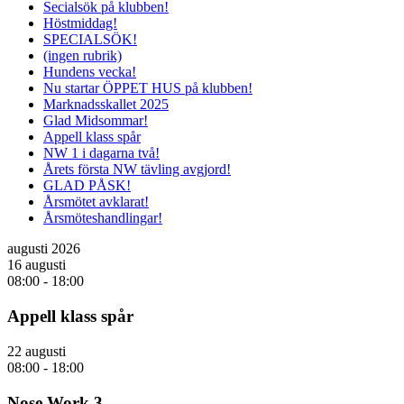
Secialsök på klubben!
Höstmiddag!
SPECIALSÖK!
(ingen rubrik)
Hundens vecka!
Nu startar ÖPPET HUS på klubben!
Marknadsskallet 2025
Glad Midsommar!
Appell klass spår
NW 1 i dagarna två!
Årets första NW tävling avgjord!
GLAD PÅSK!
Årsmötet avklarat!
Årsmöteshandlingar!
augusti 2026
16 augusti
08:00
-
18:00
Appell klass spår
22 augusti
08:00
-
18:00
Nose Work 3