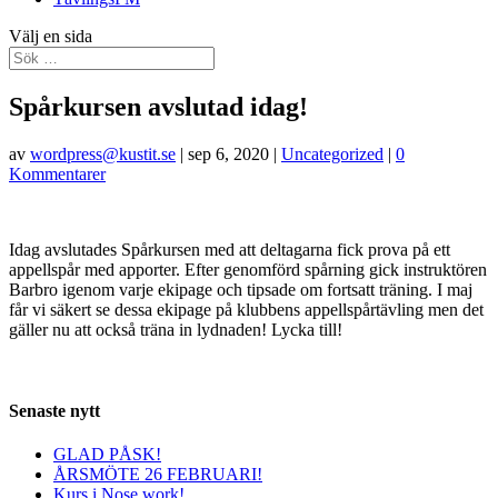
Välj en sida
Spårkursen avslutad idag!
av
wordpress@kustit.se
|
sep 6, 2020
|
Uncategorized
|
0
Kommentarer
Idag avslutades Spårkursen med att deltagarna fick prova på ett
appellspår med apporter. Efter genomförd spårning gick instruktören
Barbro igenom varje ekipage och tipsade om fortsatt träning. I maj
får vi säkert se dessa ekipage på klubbens appellspårtävling men det
gäller nu att också träna in lydnaden! Lycka till!
Senaste nytt
GLAD PÅSK!
ÅRSMÖTE 26 FEBRUARI!
Kurs i Nose work!