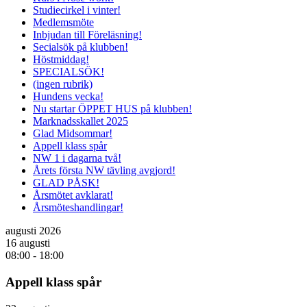
Studiecirkel i vinter!
Medlemsmöte
Inbjudan till Föreläsning!
Secialsök på klubben!
Höstmiddag!
SPECIALSÖK!
(ingen rubrik)
Hundens vecka!
Nu startar ÖPPET HUS på klubben!
Marknadsskallet 2025
Glad Midsommar!
Appell klass spår
NW 1 i dagarna två!
Årets första NW tävling avgjord!
GLAD PÅSK!
Årsmötet avklarat!
Årsmöteshandlingar!
augusti 2026
16 augusti
08:00
-
18:00
Appell klass spår