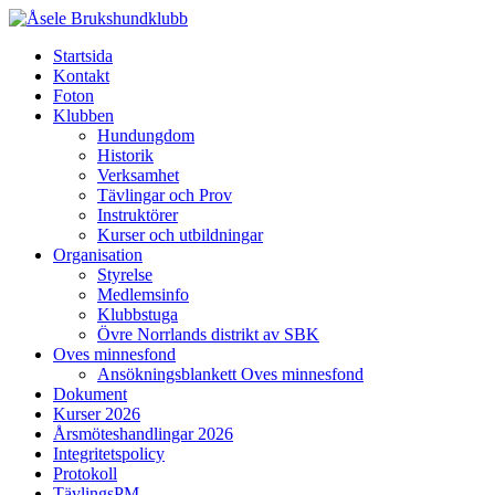
Startsida
Kontakt
Foton
Klubben
Hundungdom
Historik
Verksamhet
Tävlingar och Prov
Instruktörer
Kurser och utbildningar
Organisation
Styrelse
Medlemsinfo
Klubbstuga
Övre Norrlands distrikt av SBK
Oves minnesfond
Ansökningsblankett Oves minnesfond
Dokument
Kurser 2026
Årsmöteshandlingar 2026
Integritetspolicy
Protokoll
TävlingsPM