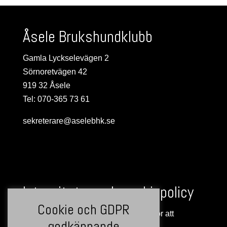
Åsele Brukshundklubb
Gamla Lyckselevägen 2
Sörnoretvägen 42
919 32 Åsele
Tel: 070-365 73 61
sekreterare@aselebhk.se
Integritets- och cookiepolicy
Cookie och GDPR
Denna webbplats använder cookies för att
godkännande