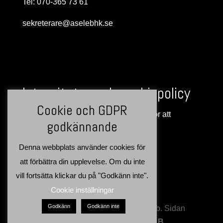
Tel: 070-365 73 61
sekreterare@aselebhk.se
Integritets- och cookiepolicy
Cookie och GDPR
Denna webbplats använder cookies för att
godkännande
förbättra din upplevelse >>
Denna webbplats använder cookies för
att förbättra din upplevelse. Om du inte
vill fortsätta klickar du på "Godkänn inte".
Cookie inställningar
Godkänn
Godkänn inte
Copyright: Åsele Brukshundsklubb. Sidan
producerad av:
Northgrid AB