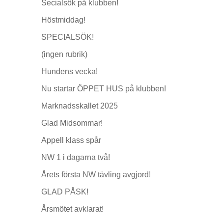
Secialsök på klubben!
Höstmiddag!
SPECIALSÖK!
(ingen rubrik)
Hundens vecka!
Nu startar ÖPPET HUS på klubben!
Marknadsskallet 2025
Glad Midsommar!
Appell klass spår
NW 1 i dagarna två!
Årets första NW tävling avgjord!
GLAD PÅSK!
Årsmötet avklarat!