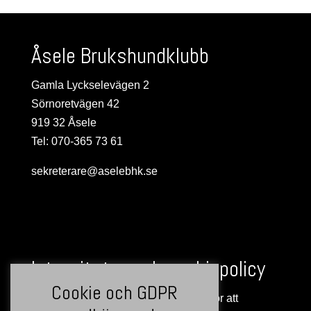
Åsele Brukshundklubb
Gamla Lyckselevägen 2
Sörnoretvägen 42
919 32 Åsele
Tel: 070-365 73 61
sekreterare@aselebhk.se
Integritets- och cookiepolicy
Cookie och GDPR
Denna webbplats använder cookies för att