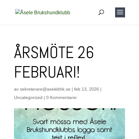
ÅRSMÖTE 26
FEBRUARI!
av
sekreterare@aselebhk.se
|
feb 13, 2026
|
Uncategorized
|
0 Kommentarer