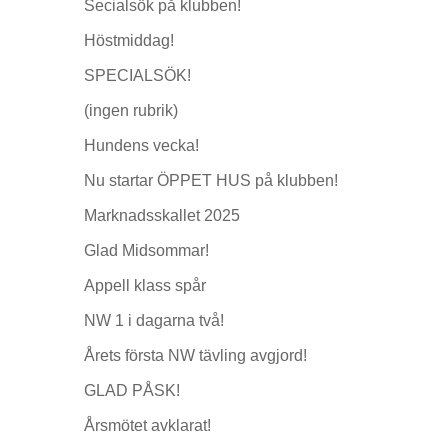
Secialsök på klubben!
Höstmiddag!
SPECIALSÖK!
(ingen rubrik)
Hundens vecka!
Nu startar ÖPPET HUS på klubben!
Marknadsskallet 2025
Glad Midsommar!
Appell klass spår
NW 1 i dagarna två!
Årets första NW tävling avgjord!
GLAD PÅSK!
Årsmötet avklarat!