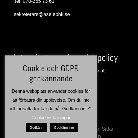
Tel: 070-365 73 61
sekreterare@aselebhk.se
Integritets- och cookiepolicy
Cookie och GDPR
Denna webbplats använder cookies för att
godkännande
förbättra din upplevelse >>
Denna webbplats använder cookies för
att förbättra din upplevelse. Om du inte
vill fortsätta klickar du på "Godkänn inte".
Cookie inställningar
Godkänn
Godkänn inte
Copyright: Åsele Brukshundsklubb. Sidan
producerad av:
Northgrid AB