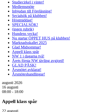
Studiecirkel i vinter!
Medlemsmöte
Inbjudan till Föreläsning!
Secialsök på klubben!
Höstmiddag!
SPECIALSÖK!
(ingen rubrik)
Hundens vecka!
Nu startar ÖPPET HUS på klubben!
Marknadsskallet 2025
Glad Midsommar!
Appell klass spår
NW 1 i dagarna två!
Årets första NW tävling avgjord!
GLAD PÅSK!
Årsmötet avklarat!
Årsmöteshandlingar!
augusti 2026
16 augusti
08:00
-
18:00
Appell klass spår
22 augusti