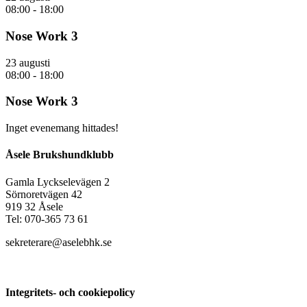
08:00
-
18:00
Nose Work 3
23 augusti
08:00
-
18:00
Nose Work 3
Inget evenemang hittades!
Åsele Brukshundklubb
Gamla Lyckselevägen 2
Sörnoretvägen 42
919 32 Åsele
Tel: 070-365 73 61
sekreterare@aselebhk.se
Integritets- och cookiepolicy