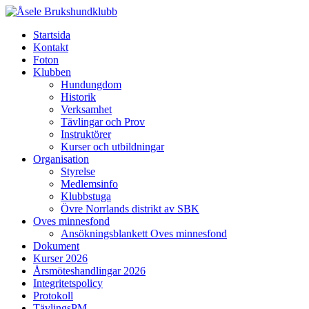
Startsida
Kontakt
Foton
Klubben
Hundungdom
Historik
Verksamhet
Tävlingar och Prov
Instruktörer
Kurser och utbildningar
Organisation
Styrelse
Medlemsinfo
Klubbstuga
Övre Norrlands distrikt av SBK
Oves minnesfond
Ansökningsblankett Oves minnesfond
Dokument
Kurser 2026
Årsmöteshandlingar 2026
Integritetspolicy
Protokoll
TävlingsPM