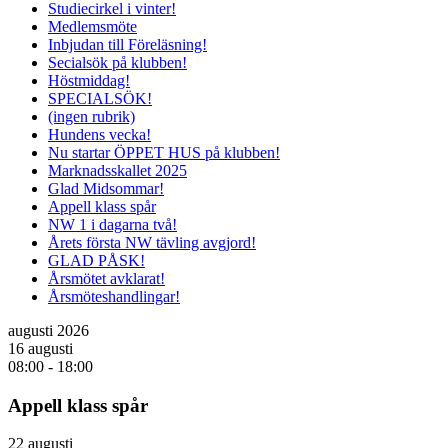
Studiecirkel i vinter!
Medlemsmöte
Inbjudan till Föreläsning!
Secialsök på klubben!
Höstmiddag!
SPECIALSÖK!
(ingen rubrik)
Hundens vecka!
Nu startar ÖPPET HUS på klubben!
Marknadsskallet 2025
Glad Midsommar!
Appell klass spår
NW 1 i dagarna två!
Årets första NW tävling avgjord!
GLAD PÅSK!
Årsmötet avklarat!
Årsmöteshandlingar!
augusti 2026
16 augusti
08:00
-
18:00
Appell klass spår
22 augusti