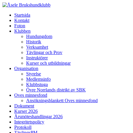
Startsida
Kontakt
Foton
Klubben
Hundungdom
Historik
Verksamhet
Tävlingar och Prov
Instruktörer
Kurser och utbildningar
Organisation
Styrelse
Medlemsinfo
Klubbstuga
Övre Norrlands distrikt av SBK
Oves minnesfond
Ansökningsblankett Oves minnesfond
Dokument
Kurser 2026
Årsmöteshandlingar 2026
Integritetspolicy
Protokoll
TävlingsPM