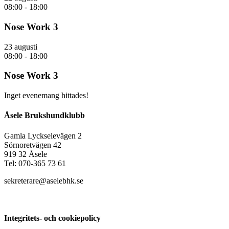
08:00
-
18:00
Nose Work 3
23 augusti
08:00
-
18:00
Nose Work 3
Inget evenemang hittades!
Åsele Brukshundklubb
Gamla Lyckselevägen 2
Sörnoretvägen 42
919 32 Åsele
Tel: 070-365 73 61
sekreterare@aselebhk.se
Integritets- och cookiepolicy