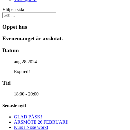
Välj en sida
Öppet hus
Evenemanget är avslutat.
Datum
aug 28 2024
Expired!
Tid
18:00 - 20:00
Senaste nytt
GLAD PÅSK!
ÅRSMÖTE 26 FEBRUARI!
Kurs i Nose work!