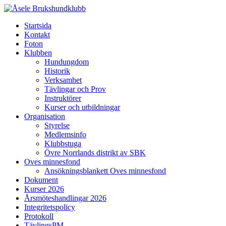
Startsida
Kontakt
Foton
Klubben
Hundungdom
Historik
Verksamhet
Tävlingar och Prov
Instruktörer
Kurser och utbildningar
Organisation
Styrelse
Medlemsinfo
Klubbstuga
Övre Norrlands distrikt av SBK
Oves minnesfond
Ansökningsblankett Oves minnesfond
Dokument
Kurser 2026
Årsmöteshandlingar 2026
Integritetspolicy
Protokoll
TävlingsPM