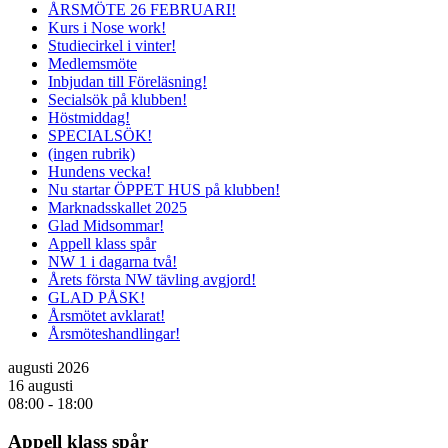
ÅRSMÖTE 26 FEBRUARI!
Kurs i Nose work!
Studiecirkel i vinter!
Medlemsmöte
Inbjudan till Föreläsning!
Secialsök på klubben!
Höstmiddag!
SPECIALSÖK!
(ingen rubrik)
Hundens vecka!
Nu startar ÖPPET HUS på klubben!
Marknadsskallet 2025
Glad Midsommar!
Appell klass spår
NW 1 i dagarna två!
Årets första NW tävling avgjord!
GLAD PÅSK!
Årsmötet avklarat!
Årsmöteshandlingar!
augusti 2026
16 augusti
08:00
-
18:00
Appell klass spår