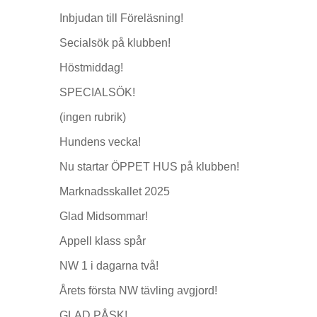
Inbjudan till Föreläsning!
Secialsök på klubben!
Höstmiddag!
SPECIALSÖK!
(ingen rubrik)
Hundens vecka!
Nu startar ÖPPET HUS på klubben!
Marknadsskallet 2025
Glad Midsommar!
Appell klass spår
NW 1 i dagarna två!
Årets första NW tävling avgjord!
GLAD PÅSK!