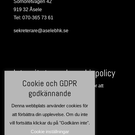
Sörnoretvägen 42
919 32 Åsele
Tel: 070-365 73 61
sekreterare@aselebhk.se
Integritets- och cookiepolicy
Cookie och GDPR
Denna webbplats använder cookies för att
godkännande
förbättra din upplevelse >>
Denna webbplats använder cookies för
att förbättra din upplevelse. Om du inte
vill fortsätta klickar du på "Godkänn inte".
Cookie inställningar