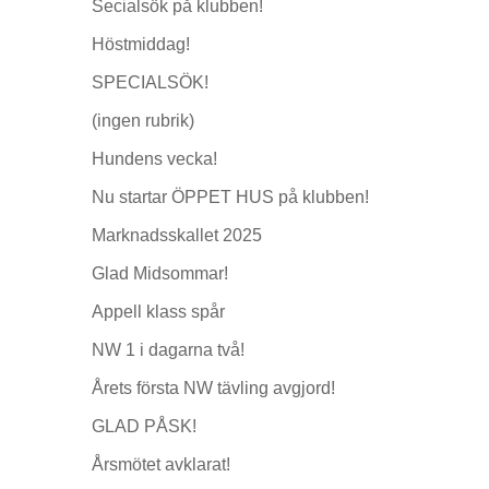
Secialsök på klubben!
Höstmiddag!
SPECIALSÖK!
(ingen rubrik)
Hundens vecka!
Nu startar ÖPPET HUS på klubben!
Marknadsskallet 2025
Glad Midsommar!
Appell klass spår
NW 1 i dagarna två!
Årets första NW tävling avgjord!
GLAD PÅSK!
Årsmötet avklarat!