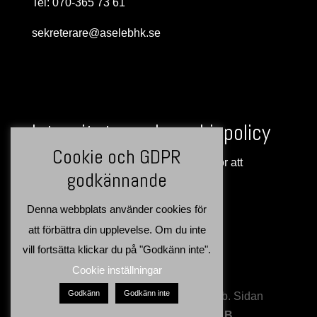
Tel: 070-365 73 61
sekreterare@aselebhk.se
Integritets- och cookiepolicy
Cookie och GDPR
Denna webbplats använder cookies för att
godkännande
förbättra din upplevelse >>
Denna webbplats använder cookies för
att förbättra din upplevelse. Om du inte
vill fortsätta klickar du på "Godkänn inte".
Cookie inställningar
Godkänn
Godkänn inte
Copyright: Åsele Brukshundsklubb. Sidan
producerad av:
Northgrid AB