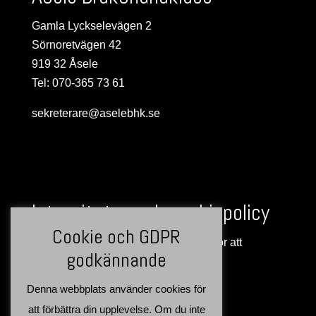
Gamla Lyckselevägen 2
Sörnoretvägen 42
919 32 Åsele
Tel: 070-365 73 61
sekreterare@aselebhk.se
Integritets- och cookiepolicy
Cookie och GDPR
Denna webbplats använder cookies för att
godkännande
förbättra din upplevelse >>
Denna webbplats använder cookies för
att förbättra din upplevelse. Om du inte