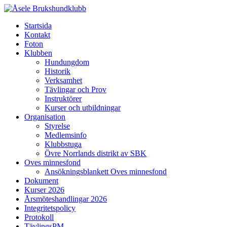
Startsida
Kontakt
Foton
Klubben
Hundungdom
Historik
Verksamhet
Tävlingar och Prov
Instruktörer
Kurser och utbildningar
Organisation
Styrelse
Medlemsinfo
Klubbstuga
Övre Norrlands distrikt av SBK
Oves minnesfond
Ansökningsblankett Oves minnesfond
Dokument
Kurser 2026
Årsmöteshandlingar 2026
Integritetspolicy
Protokoll
TävlingsPM