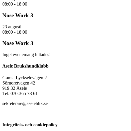
08:00
-
18:00
Nose Work 3
23 augusti
08:00
-
18:00
Nose Work 3
Inget evenemang hittades!
Åsele Brukshundklubb
Gamla Lyckselevägen 2
Sörnoretvägen 42
919 32 Åsele
Tel: 070-365 73 61
sekreterare@aselebhk.se
Integritets- och cookiepolicy