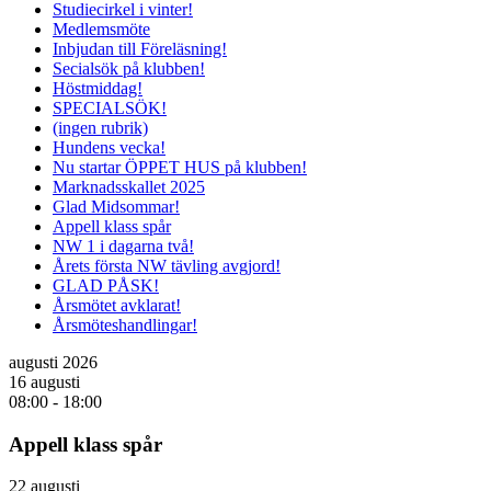
Studiecirkel i vinter!
Medlemsmöte
Inbjudan till Föreläsning!
Secialsök på klubben!
Höstmiddag!
SPECIALSÖK!
(ingen rubrik)
Hundens vecka!
Nu startar ÖPPET HUS på klubben!
Marknadsskallet 2025
Glad Midsommar!
Appell klass spår
NW 1 i dagarna två!
Årets första NW tävling avgjord!
GLAD PÅSK!
Årsmötet avklarat!
Årsmöteshandlingar!
augusti 2026
16 augusti
08:00
-
18:00
Appell klass spår
22 augusti