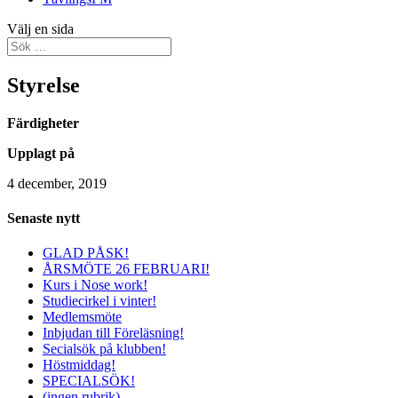
Välj en sida
Styrelse
Färdigheter
Upplagt på
4 december, 2019
Senaste nytt
GLAD PÅSK!
ÅRSMÖTE 26 FEBRUARI!
Kurs i Nose work!
Studiecirkel i vinter!
Medlemsmöte
Inbjudan till Föreläsning!
Secialsök på klubben!
Höstmiddag!
SPECIALSÖK!
(ingen rubrik)