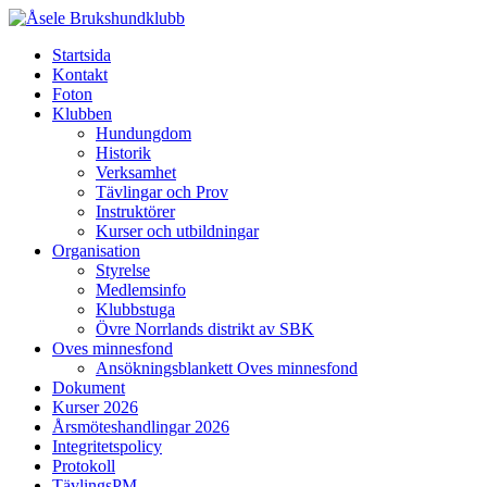
Startsida
Kontakt
Foton
Klubben
Hundungdom
Historik
Verksamhet
Tävlingar och Prov
Instruktörer
Kurser och utbildningar
Organisation
Styrelse
Medlemsinfo
Klubbstuga
Övre Norrlands distrikt av SBK
Oves minnesfond
Ansökningsblankett Oves minnesfond
Dokument
Kurser 2026
Årsmöteshandlingar 2026
Integritetspolicy
Protokoll
TävlingsPM