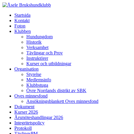
Startsida
Kontakt
Foton
Klubben
Hundungdom
Historik
Verksamhet
Tävlingar och Prov
Instruktörer
Kurser och utbildningar
Organisation
Styrelse
Medlemsinfo
Klubbstuga
Övre Norrlands distrikt av SBK
Oves minnesfond
Ansökningsblankett Oves minnesfond
Dokument
Kurser 2026
Årsmöteshandlingar 2026
Integritetspolicy
Protokoll
TävlingsPM