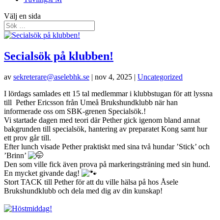
Välj en sida
Secialsök på klubben!
av
sekreterare@aselebhk.se
|
nov 4, 2025
|
Uncategorized
I lördags samlades ett 15 tal medlemmar i klubbstugan för att lyssna
till Pether Ericsson från Umeå Brukshundklubb när han
informerade oss om SBK-grenen Specialsök.!
Vi startade dagen med teori där Pether gick igenom bland annat
bakgrunden till specialsök, hantering av preparatet Kong samt hur
ett prov går till.
Efter lunch visade Pether praktiskt med sina två hundar ’Stick’ och
’Brinn’
Den som ville fick även prova på markeringsträning med sin hund.
En mycket givande dag!
Stort TACK till Pether för att du ville hälsa på hos Åsele
Brukshundklubb och dela med dig av din kunskap!