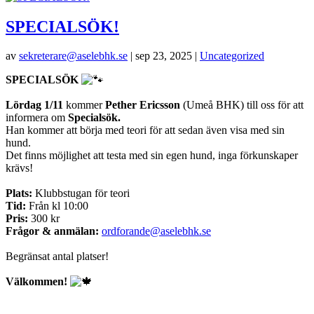
SPECIALSÖK!
av
sekreterare@aselebhk.se
|
sep 23, 2025
|
Uncategorized
SPECIALSÖK
Lördag 1/11
kommer
Pether Ericsson
(Umeå BHK) till oss för att
informera om
Specialsök.
Han kommer att börja med teori för att sedan även visa med sin
hund.
Det finns möjlighet att testa med sin egen hund, inga förkunskaper
krävs!
Plats:
Klubbstugan för teori
Tid:
Från kl 10:00
Pris:
300 kr
Frågor & anmälan:
ordforande@aselebhk.se
Begränsat antal platser!
Välkommen!