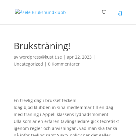
Bruksträning!
av
wordpress@kustit.se
|
apr 22, 2023
|
Uncategorized
|
0 Kommentarer
En trevlig dag i brukset tecken!
Idag bjöd klubben in sina medlemmar till en dag
med träning i Appell klassens lydnadsmoment.
Ulla som är en erfaren tävlingsledare gick teoretiskt
igenom regler och anvisningar , vad man ska tänka
på inför tävling samt SBK:S policy när det gäller