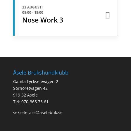
23 AUGUSTI
08:00
-
18:00
Nose Work 3
Åsele Brukshundklubb
Gamla Lyckselevägen 2
Sörnoretvägen 42
919 32 Åsele
Tel: 070-365 73 61
sekreterare@aselebhk.se