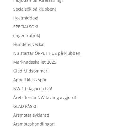
Inbjudan till Föreläsning!
Secialsök på klubben!
Höstmiddag!
SPECIALSÖK!
(ingen rubrik)
Hundens vecka!
Nu startar ÖPPET HUS på klubben!
Marknadsskallet 2025
Glad Midsommar!
Appell klass spår
NW 1 i dagarna två!
Årets första NW tävling avgjord!
GLAD PÅSK!
Årsmötet avklarat!
Årsmöteshandlingar!