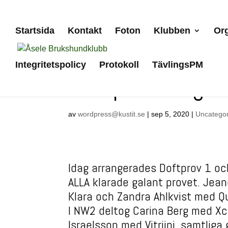
Startsida
Kontakt
Foton
Klubben
Org
Integritetspolicy
Protokoll
TävlingsPM
Doftprov idag!
av
wordpress@kustit.se
|
sep 5, 2020
|
Uncatego
Idag arrangerades Doftprov 1 oc
ALLA klarade galant provet. Je
Klara och Zandra Ahlkvist med 
I NW2 deltog Carina Berg med Xc
Israelsson med Vitriini, samtliga