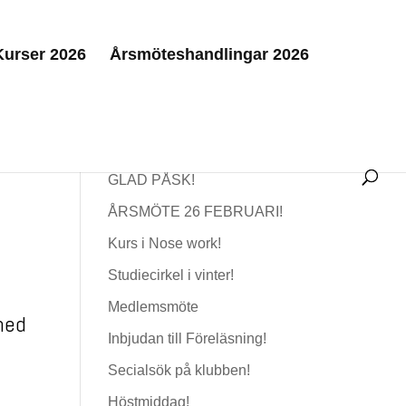
Kurser 2026
Årsmöteshandlingar 2026
Senaste nytt
GLAD PÅSK!
ÅRSMÖTE 26 FEBRUARI!
Kurs i Nose work!
Studiecirkel i vinter!
Medlemsmöte
med
Inbjudan till Föreläsning!
Secialsök på klubben!
Höstmiddag!