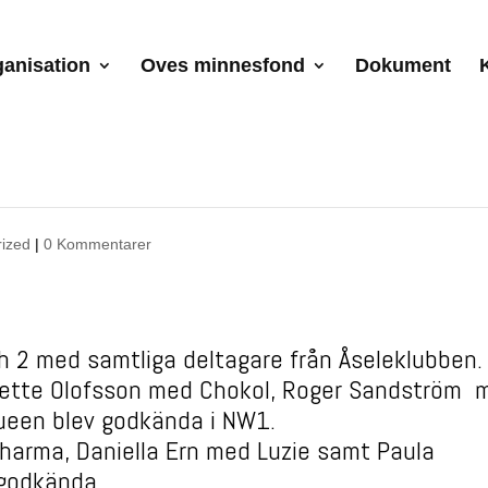
anisation
Oves minnesfond
Dokument
rized
|
0 Kommentarer
h 2 med samtliga deltagare från Åseleklubben.
anette Olofsson med Chokol, Roger Sandström 
Queen blev godkända i NW1.
harma, Daniella Ern med Luzie samt Paula
 godkända.