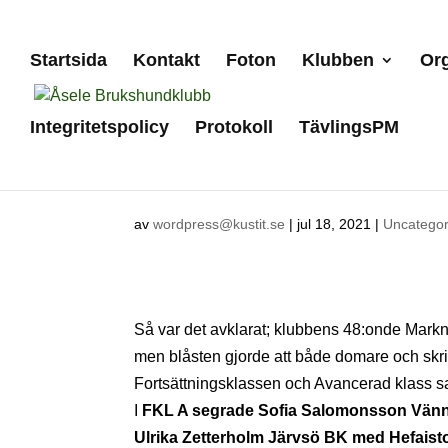
Startsida
Kontakt
Foton
Klubben
Org
Integritetspolicy
Protokoll
TävlingsPM
Marknadsskallet
av
wordpress@kustit.se
|
jul 18, 2021
|
Uncategor
Så var det avklarat; klubbens 48:onde Markn
men blåsten gjorde att både domare och skr
Fortsättningsklassen och Avancerad klass s
I
FKL A segrade Sofia Salomonsson Vän
Ulrika Zetterholm Järvsö BK
med Hefaisto