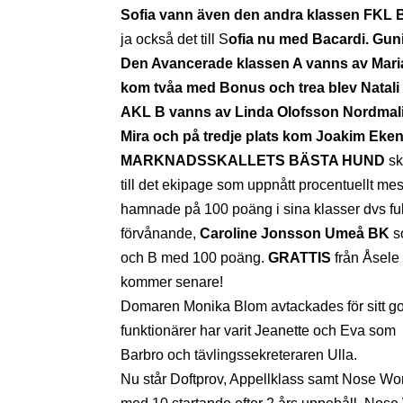
Sofia vann även den andra klassen FKL 
ja också det till S
ofia nu med Bacardi. Gun
Den Avancerade klassen A vanns av Maria
kom tvåa med Bonus och trea blev Natali
AKL B vanns av Linda Olofsson Nordmal
Mira och på tredje plats kom Joakim Ek
MARKNADSSKALLETS BÄSTA HUND
sk
till det ekipage som uppnått procentuellt mes
hamnade på 100 poäng i sina klasser dvs full
förvånande,
Caroline Jonsson Umeå BK
s
och B med 100 poäng.
GRATTIS
från Åsele
kommer senare!
Domaren Monika Blom avtackades för sitt go
funktionärer har varit Jeanette och Eva som
Barbro och tävlingssekreteraren Ulla.
Nu står Doftprov, Appellklass samt Nose Work