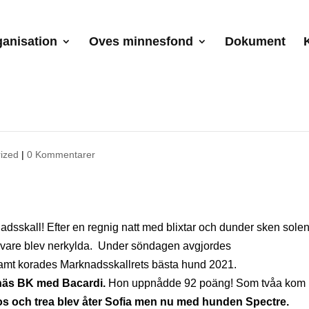
anisation
Oves minnesfond
Dokument
 2021 är nu avklarat!
ized
|
0 Kommentarer
adsskall! Efter en regnig natt med blixtar och dunder sken sole
ivare blev nerkylda. Under söndagen avgjordes
amt korades Marknadsskallrets bästa hund 2021.
näs BK med Bacardi.
Hon uppnådde 92 poäng! Som tvåa kom
s och trea blev åter Sofia men nu med hunden Spectre.