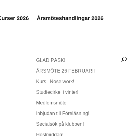
Kurser 2026
Årsmöteshandlingar 2026
Senaste nytt
GLAD PÅSK!
ÅRSMÖTE 26 FEBRUARI!
Kurs i Nose work!
Studiecirkel i vinter!
n
Medlemsmöte
Inbjudan till Föreläsning!
Secialsök på klubben!
Höstmiddag!