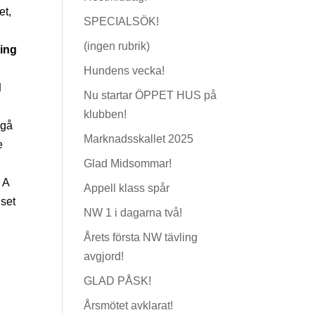
et,
SPECIALSÖK!
(ingen rubrik)
ling
Hundens vecka!
d
Nu startar ÖPPET HUS på
klubben!
 gå
Marknadsskallet 2025
e
Glad Midsommar!
 A
Appell klass spår
iset
NW 1 i dagarna två!
Årets första NW tävling
avgjord!
GLAD PÅSK!
s
Årsmötet avklarat!