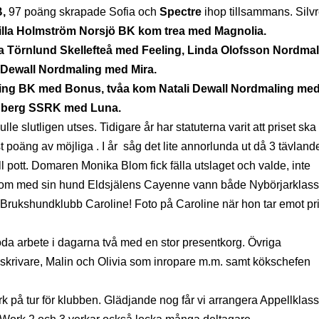
B,
97 poäng skrapade Sofia och
Spectre
ihop tillsammans. Silvr
illa Holmström Norsjö BK kom trea med Magnolia.
 Törnlund Skellefteå med Feeling, Linda Olofsson Nordma
 Dewall Nordmaling med Mira.
ing BK med Bonus, tvåa kom Natali Dewall Nordmaling me
enberg SSRK med Luna.
ulle slutligen utses. Tidigare år har statuterna varit att priset ska
t poäng av möjliga . I år såg det lite annorlunda ut då 3 tävland
 pott. Domaren Monika Blom fick fälla utslaget och valde, inte
om med sin hund Eldsjälens Cayenne vann både Nybörjarklass
 Brukshundklubb Caroline! Foto på Caroline när hon tar emot pr
da arbete i dagarna två med en stor presentkorg. Övriga
 skrivare, Malin och Olivia som inropare m.m. samt kökschefen
 på tur för klubben. Glädjande nog får vi arrangera Appellklas