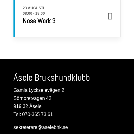
23 AUGUSTI
08:00
-
18:00
Nose Work 3
Åsele Brukshundklubb
Gamla Lyckselevägen 2
Sörnoretvägen 42
919 32 Åsele
Tel: 070-365 73 61
sekreterare@aselebhk.se