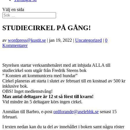
Välj en sida
STUDIECIRKEL PÅ GÅNG!
av
wordpress@kustit.se
|
jan 19, 2022
|
Uncategorized
|
0
Kommentarer
Styrelsen startar verksamhetsåret med att inbjuda ALLA till
studiecirkel som utgår från Fredrik Steens bok
” Konsten att kommunicera med hundar”
Cirkel planeras att starta i slutet av februari till en kostnad av 500 kr
inklusive bok.
OBS! Inget medlemstvång!
Max antal deltagare är 12 st så först till kvarn!
Vid mindre än 5 deltagare körs ingen cirkel.
Anmälan till Barbro, e-post
ordforande@aselebhk.se
senast 15
februari.
I texten nedan kan du ta del av innehållet i boken samt några röster