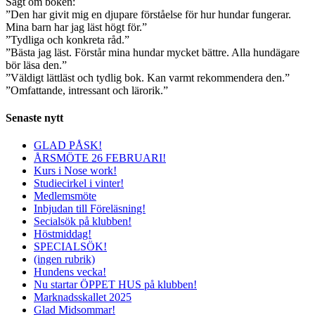
Sagt om boken:
”Den har givit mig en djupare förståelse för hur hundar fungerar.
Mina barn har jag läst högt för.”
”Tydliga och konkreta råd.”
”Bästa jag läst. Förstår mina hundar mycket bättre. Alla hundägare
bör läsa den.”
”Väldigt lättläst och tydlig bok. Kan varmt rekommendera den.”
”Omfattande, intressant och lärorik.”
Senaste nytt
GLAD PÅSK!
ÅRSMÖTE 26 FEBRUARI!
Kurs i Nose work!
Studiecirkel i vinter!
Medlemsmöte
Inbjudan till Föreläsning!
Secialsök på klubben!
Höstmiddag!
SPECIALSÖK!
(ingen rubrik)
Hundens vecka!
Nu startar ÖPPET HUS på klubben!
Marknadsskallet 2025
Glad Midsommar!