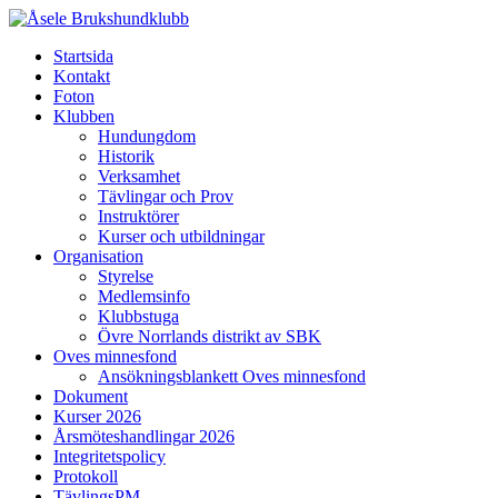
Startsida
Kontakt
Foton
Klubben
Hundungdom
Historik
Verksamhet
Tävlingar och Prov
Instruktörer
Kurser och utbildningar
Organisation
Styrelse
Medlemsinfo
Klubbstuga
Övre Norrlands distrikt av SBK
Oves minnesfond
Ansökningsblankett Oves minnesfond
Dokument
Kurser 2026
Årsmöteshandlingar 2026
Integritetspolicy
Protokoll
TävlingsPM