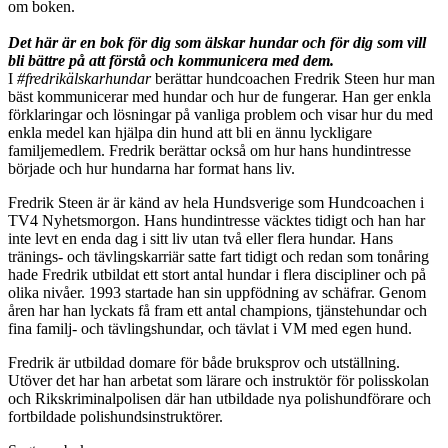
om boken.
Det här är en bok för dig som älskar hundar och för dig som vill
bli bättre på att förstå och kommunicera med dem.
I
#fredrikälskarhundar
berättar hundcoachen Fredrik Steen hur man
bäst kommunicerar med hundar och hur de fungerar. Han ger enkla
förklaringar och lösningar på vanliga problem och visar hur du med
enkla medel kan hjälpa din hund att bli en ännu lyckligare
familjemedlem. Fredrik berättar också om hur hans hundintresse
började och hur hundarna har format hans liv.
Fredrik Steen är är känd av hela Hundsverige som Hundcoachen i
TV4 Nyhetsmorgon. Hans hundintresse väcktes tidigt och han har
inte levt en enda dag i sitt liv utan två eller flera hundar. Hans
tränings- och tävlingskarriär satte fart tidigt och redan som tonåring
hade Fredrik utbildat ett stort antal hundar i flera discipliner och på
olika nivåer. 1993 startade han sin uppfödning av schäfrar. Genom
åren har han lyckats få fram ett antal champions, tjänstehundar och
fina familj- och tävlingshundar, och tävlat i VM med egen hund.
Fredrik är utbildad domare för både bruksprov och utställning.
Utöver det har han arbetat som lärare och instruktör för polisskolan
och Rikskriminalpolisen där han utbildade nya polishundförare och
fortbildade polishundsinstruktörer.