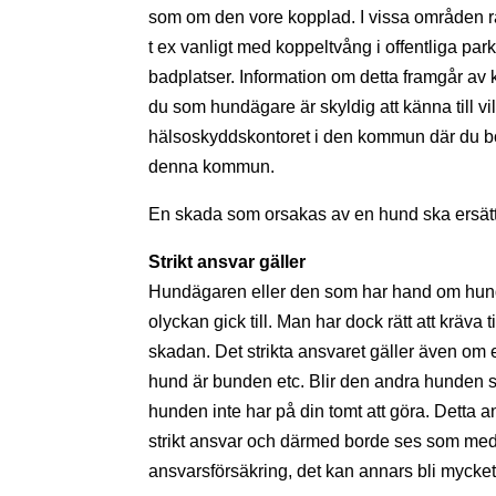
som om den vore kopplad. I vissa områden råd
t ex vanligt med koppeltvång i offentliga p
badplatser. Information om detta framgår a
du som hundägare är skyldig att känna till vil
hälsoskyddskontoret i den kommun där du bor e
denna kommun.
En skada som orsakas av en hund ska ersätt
Strikt ansvar gäller
Hundägaren eller den som har hand om hunden
olyckan gick till. Man har dock rätt att kräv
skadan. Det strikta ansvaret gäller även om 
hund är bunden etc. Blir den andra hunden 
hunden inte har på din tomt att göra. Dett
strikt ansvar och därmed borde ses som medv
ansvarsförsäkring, det kan annars bli mycket 