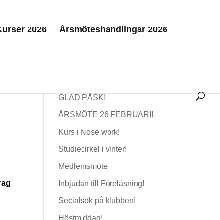
Kurser 2026
Årsmöteshandlingar 2026
Senaste nytt
GLAD PÅSK!
ÅRSMÖTE 26 FEBRUARI!
Kurs i Nose work!
Studiecirkel i vinter!
Medlemsmöte
rag
Inbjudan till Föreläsning!
Secialsök på klubben!
Höstmiddag!