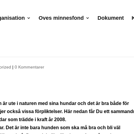
anisation
Oves minnesfond
Dokument
orized
|
0 Kommentarer
 är ute i naturen med sina hundar och det är bra både för
er också vissa förpliktelser. Här nedan får Du ett sammand
ar som trädde i kraft år 2008.
ar. Det är inte bara hunden som ska må bra och bli väl