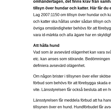
omhändertagen, det finns krav från samhä
tillsyn över hundar och katter. Här får d
Lag 2007:1150 om tillsyn över hundar och katt
och katter ska hållas under sådan tillsyn oc
övriga omständigheter behövs för att föreby
vara id-märkta och alla ägare har en skyldigh
Att hålla hund
Vad som är avsevärd olägenhet kan vara svårt
etc. kan anses som störande. Bedömningen ka
definiera avsevärd olägenhet.
Om någon brister i tillsynen över eller sköt
förbud som behövs för att förebygga skada 
vite. Länsstyrelsen får också besluta att en
Länsstyrelsen får meddela förbud att ha hand o
tillsynen över en hund. Hundförbudet får avse 