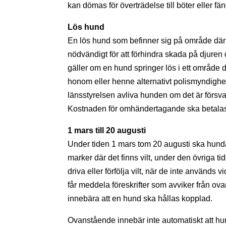
kan dömas för överträdelse till böter eller fän
Lös hund
En lös hund som befinner sig på område där l
nödvändigt för att förhindra skada på djure
gäller om en hund springer lös i ett område dä
honom eller henne alternativt polismyndigh
länsstyrelsen avliva hunden om det är försvar
Kostnaden för omhändertagande ska betalas
1 mars till 20 augusti
Under tiden 1 mars tom 20 augusti ska hundar 
marker där det finns vilt, under den övriga ti
driva eller förfölja vilt, när de inte använ
får meddela föreskrifter som avviker från ovan
innebära att en hund ska hållas kopplad.
Ovanstående innebär inte automatiskt att h